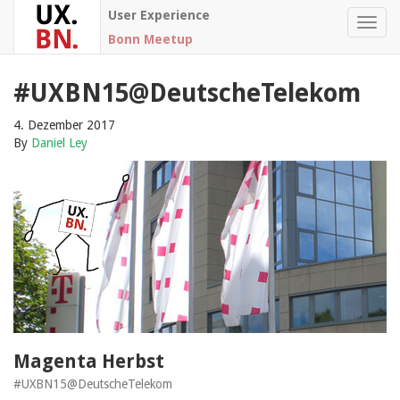
User Experience
Toggl
Bonn Meetup
navig
#UXBN15@DeutscheTelekom
4. Dezember 2017
By
Daniel Ley
Magenta Herbst
#UXBN15@DeutscheTelekom